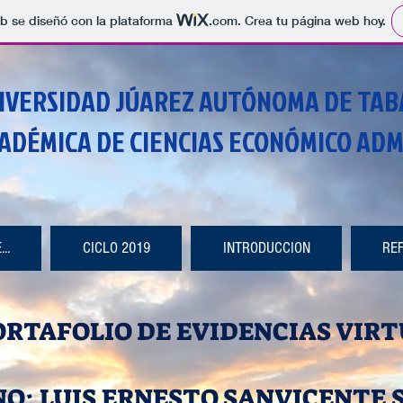
b se diseñó con la plataforma
.com
. Crea tu página web hoy.
IVERSIDAD JÚAREZ AUTÓNOMA DE TAB
CADÉMICA DE CIENCIAS ECONÓMICO ADM
..
CICLO 2019
INTRODUCCION
RE
ORTAFOLIO DE EVIDENCIAS VIR
O: LUIS ERNESTO SANVICENTE 