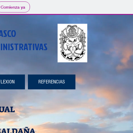
Comienza ya
ASCO
INISTRATIVAS
FLEXION
REFERENCIAS
TUAL
SALDAÑA